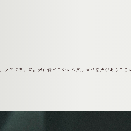
、ラフに自由に。沢山食べて心から笑う幸せな声があちこち