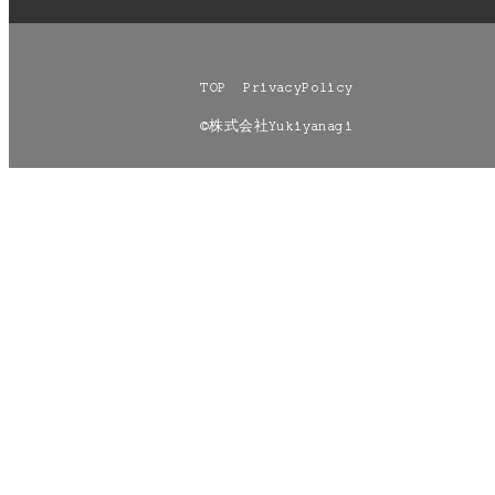
TOP
PrivacyPolicy
©株式会社Yukiyanagi