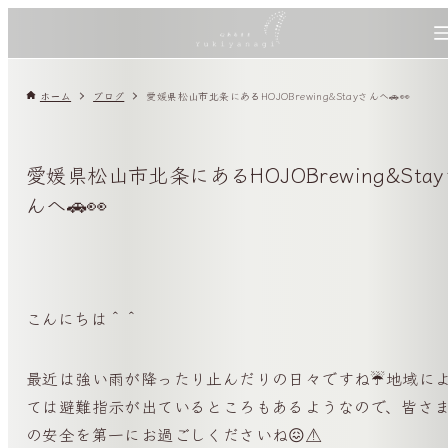
ホーム
ブログ
愛媛県松山市北条にあるHOJOBrewing&Stayさんへ🚗👀
愛媛県松山市北条にあるHOJOBrewing&Sta
んへ🚗👀
こんにちは＾＾
最近は強い雨が降ったり止んだりの日々ですね☔️地域に
ては避難指示が出ているところもあるようなので、皆さ
の安全を第一にお過ごしくださいね😖⚠️