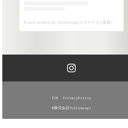
A post shared by Yukiyanagi(ユキヤナギ)/愛媛/全国/式場以外でのウェディング (@yukiyanagi__shiro)
TOP
PrivacyPolicy
©株式会社Yukiyanagi