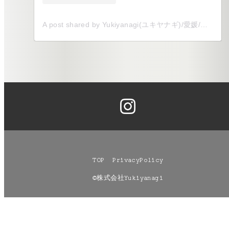
A post shared by Yukiyanagi(ユキヤナギ)/愛媛/全国/式場以外でのウェディングを叶えます (@yukiyanagi__shiro)
TOP
PrivacyPolicy
©株式会社Yukiyanagi