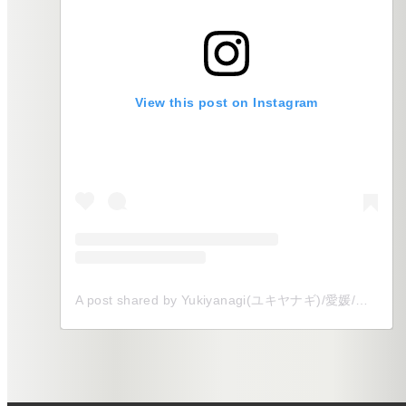
View this post on Instagram
A post shared by Yukiyanagi(ユキヤナギ)/愛媛/全国/式場以外でのウェディングをプロデュース (@yukiyanagi__shiro)