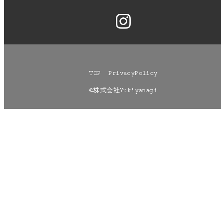
TOP
PrivacyPolicy
©株式会社Yukiyanagi