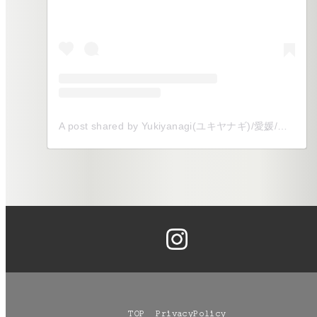
A post shared by Yukiyanagi(ユキヤナギ)/愛媛/全国/式場以外でのウェディングをプロデュース (@yukiyanagi__shiro)
TOP
PrivacyPolicy