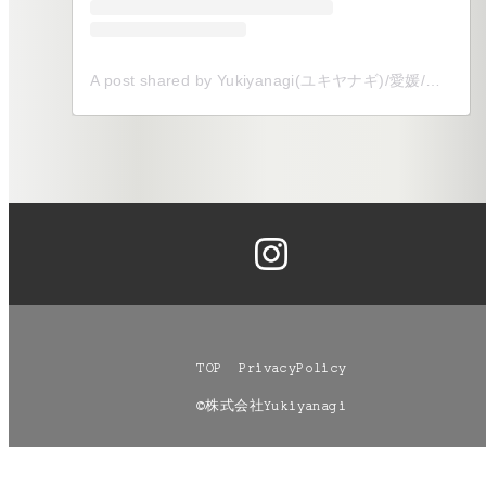
A post shared by Yukiyanagi(ユキヤナギ)/愛媛/全国/式場以外でのウェディングをプロデュース (@yukiyanagi__shiro)
TOP
PrivacyPolicy
©株式会社Yukiyanagi