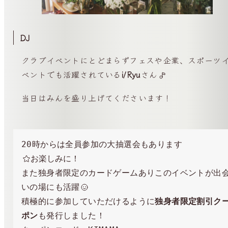
DJ
クラブイベントにとどまらずフェスや企業、スポーツ
ベントでも活躍されている
i/Ryu
さん
当日はみんを盛り上げてくださいます！
20時からは全員参加の大抽選会もあります
 お楽しみに！
また独身者限定のカードゲームありこのイベントが出
いの場にも活躍
積極的に参加していただけるように
独身者限定割引ク
ポン
も発行しました！
