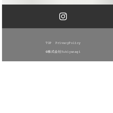
TOP
PrivacyPolicy
©株式会社Yukiyanagi