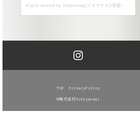
A post shared by Yukiyanagi(ユキヤナギ)/愛媛/全国/式場以外でのウェディングをプロデュース (@yukiyanagi__shiro)
TOP
PrivacyPolicy
©株式会社Yukiyanagi