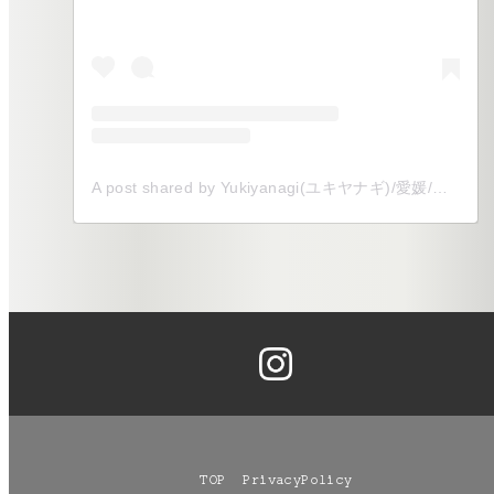
A post shared by Yukiyanagi(ユキヤナギ)/愛媛/全国/式場以外でのウェディングをプロデュース (@yukiyanagi__shiro)
TOP
PrivacyPolicy