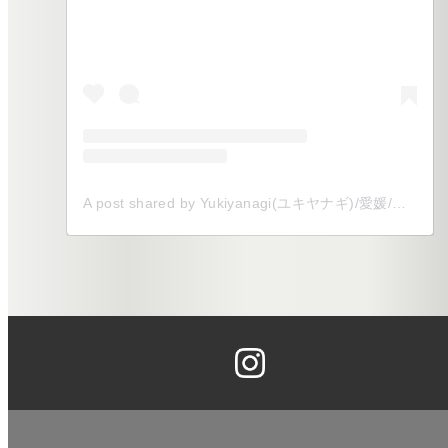
A post shared by Yukiyanagi(ユキヤナギ)/愛媛/全国/式場以外でのウェディングをプロデュース (@yukiyanagi__shiro)